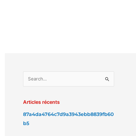
R
e
c
Articles récents
h
87a4da4764c7d9a3943ebb8839fb60
e
b5
r
c