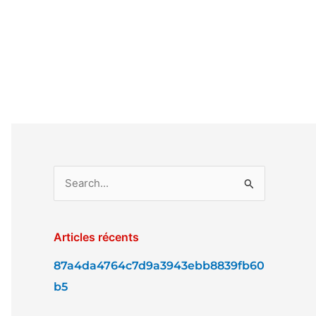
R
e
c
Articles récents
h
87a4da4764c7d9a3943ebb8839fb60
e
b5
r
c