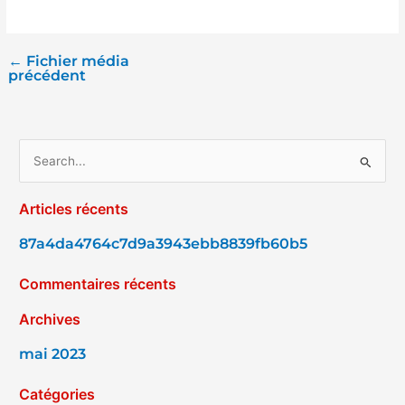
←
Fichier média
précédent
R
e
Articles récents
c
h
87a4da4764c7d9a3943ebb8839fb60b5
e
Commentaires récents
r
c
Archives
h
mai 2023
e
r
Catégories