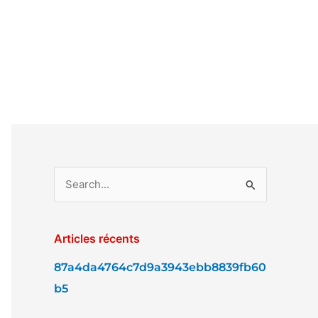
R
e
c
Articles récents
h
87a4da4764c7d9a3943ebb8839fb60
e
b5
r
c