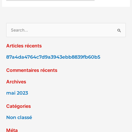
R
e
Articles récents
c
h
87a4da4764c7d9a3943ebb8839fb60b5
e
Commentaires récents
r
c
Archives
h
mai 2023
e
r
Catégories
Non classé
:
Méta