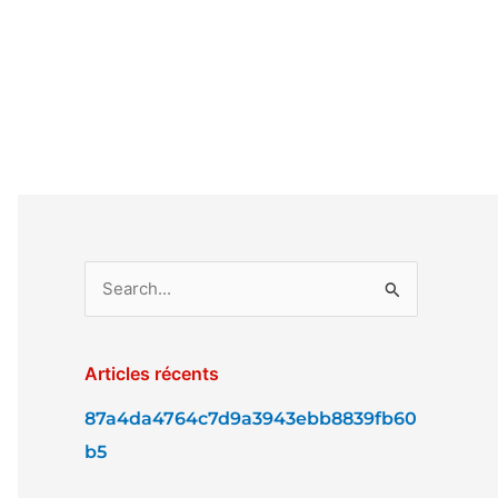
R
e
c
Articles récents
h
87a4da4764c7d9a3943ebb8839fb60
e
b5
r
c